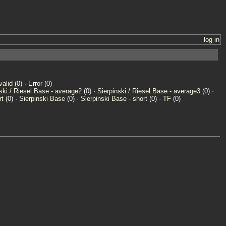
log in
valid
(0) · Error (0)
ski / Riesel Base - average2
(0) ·
Sierpinski / Riesel Base - average3
(0) ·
rt
(0) ·
Sierpinski Base
(0) ·
Sierpinski Base - short
(0) ·
TF
(0)