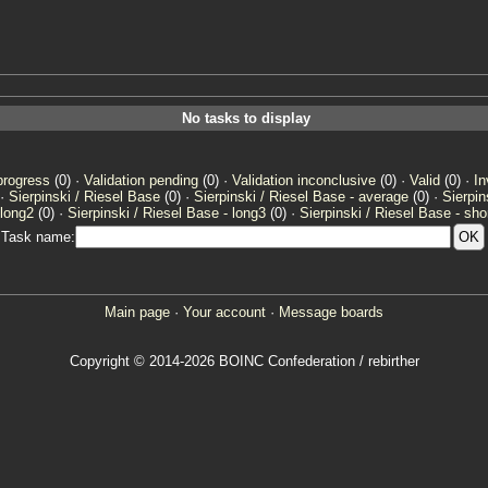
No tasks to display
progress
(0) ·
Validation pending
(0) ·
Validation inconclusive
(0) ·
Valid
(0) ·
In
 ·
Sierpinski / Riesel Base
(0) ·
Sierpinski / Riesel Base - average
(0) ·
Sierpin
 long2
(0) ·
Sierpinski / Riesel Base - long3
(0) ·
Sierpinski / Riesel Base - sho
Task name:
Main page
·
Your account
·
Message boards
Copyright © 2014-2026 BOINC Confederation / rebirther