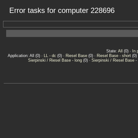
Error tasks for computer 228696
State:
All
(0) ·
In 
Application: All (0) ·
LL - dc
(0) ·
Riesel Base
(0) ·
Riesel Base - short
(0)
Sierpinski / Riesel Base - long
(0) ·
Sierpinski / Riesel Base -