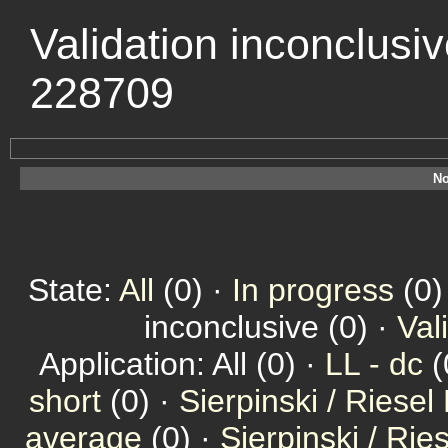
Validation inconclusi
228709
No
State:
All
(0) ·
In progress
(0)
inconclusive (0) ·
Val
Application: All (0) ·
LL - dc
(
short
(0) ·
Sierpinski / Riesel
average
(0) ·
Sierpinski / Ri