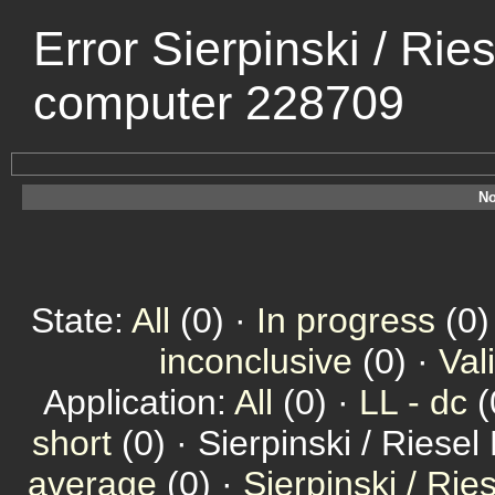
Error Sierpinski / Rie
computer 228709
No
State:
All
(0) ·
In progress
(0)
inconclusive
(0) ·
Val
Application:
All
(0) ·
LL - dc
(
short
(0) · Sierpinski / Riesel
average
(0) ·
Sierpinski / Ri