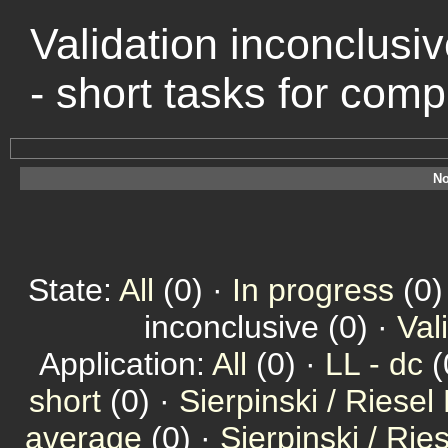
Validation inconclusiv
- short tasks for com
No
State:
All
(0) ·
In progress
(0)
inconclusive (0) ·
Val
Application:
All
(0) ·
LL - dc
(
short
(0) ·
Sierpinski / Riesel
average
(0) ·
Sierpinski / Ri