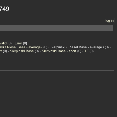
8749
log in
valid
(0) ·
Error
(0)
ski / Riesel Base - average2
(0) · Sierpinski / Riesel Base - average3 (0) ·
rt
(0) ·
Sierpinski Base
(0) ·
Sierpinski Base - short
(0) ·
TF
(0)