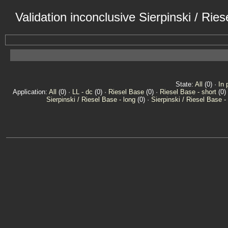
Validation inconclusive Sierpinski / Ri
State:
All
(0) ·
In 
Application:
All
(0) ·
LL - dc
(0) ·
Riesel Base
(0) ·
Riesel Base - short
(0)
Sierpinski / Riesel Base - long
(0) ·
Sierpinski / Riesel Base -