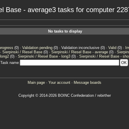
esel Base - average3 tasks for computer 22
No tasks to display
progress
(0) ·
Validation pending
(0) · Validation inconclusive (0) ·
Valid
(0) ·
In
 ·
Sierpinski / Riesel Base
(0) ·
Sierpinski / Riesel Base - average
(0) ·
Sierpin
 long2
(0) ·
Sierpinski / Riesel Base - long3
(0) ·
Sierpinski / Riesel Base - sho
Task name:
Main page
·
Your account
·
Message boards
Copyright © 2014-2026 BOINC Confederation / rebirther