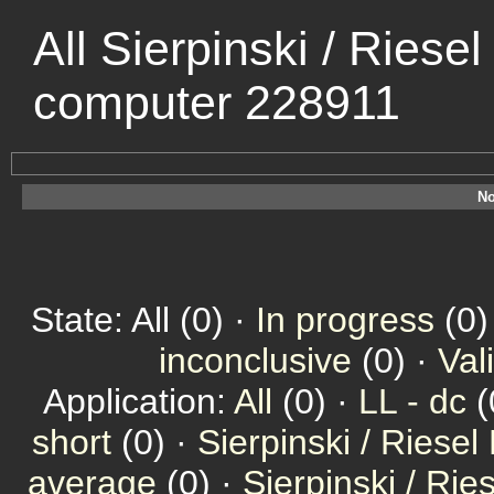
All Sierpinski / Riese
computer 228911
No
State: All (0) ·
In progress
(0)
inconclusive
(0) ·
Val
Application:
All
(0) ·
LL - dc
(
short
(0) ·
Sierpinski / Riesel
average
(0) ·
Sierpinski / Ri