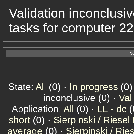
Validation inconclusiv
tasks for computer 2
No
State:
All
(0) ·
In progress
(0)
inconclusive (0) ·
Val
Application:
All
(0) ·
LL - dc
(
short
(0) ·
Sierpinski / Riesel
average
(0) ·
Sierpinski / Ri