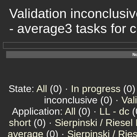
Validation inconclusiv
- average3 tasks for
No
State:
All
(0) ·
In progress
(0)
inconclusive (0) ·
Val
Application:
All
(0) ·
LL - dc
(
short
(0) ·
Sierpinski / Riesel
average
(0) ·
Sierpinski / Ri