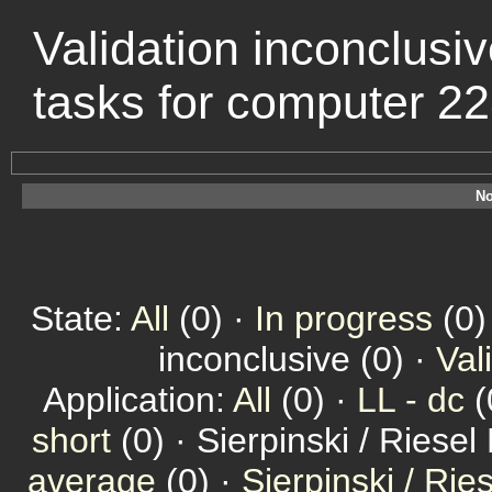
Validation inconclusiv
tasks for computer 2
No
State:
All
(0) ·
In progress
(0)
inconclusive (0) ·
Val
Application:
All
(0) ·
LL - dc
(
short
(0) · Sierpinski / Riesel
average
(0) ·
Sierpinski / Ri