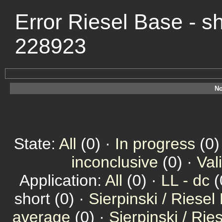
Error Riesel Base - s
228923
No
State:
All
(0) ·
In progress
(0)
inconclusive
(0) ·
Val
Application:
All
(0) ·
LL - dc
(
short (0) ·
Sierpinski / Riesel
average
(0) ·
Sierpinski / Ri