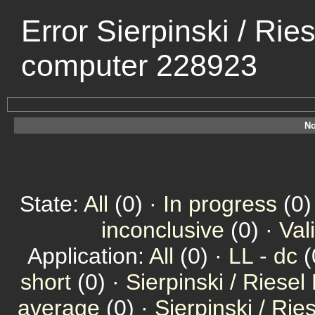
Error Sierpinski / Rie
computer 228923
No
State:
All
(0) ·
In progress
(0)
inconclusive
(0) ·
Val
Application:
All
(0) ·
LL - dc
(
short
(0) ·
Sierpinski / Riesel
average
(0) ·
Sierpinski / Ri