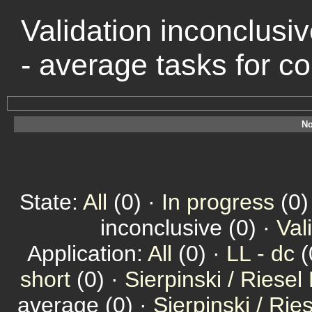
Validation inconclusiv
- average tasks for 
No
State:
All
(0) ·
In progress
(0)
inconclusive (0) ·
Val
Application:
All
(0) ·
LL - dc
(
short
(0) ·
Sierpinski / Riesel
average (0) ·
Sierpinski / Ri