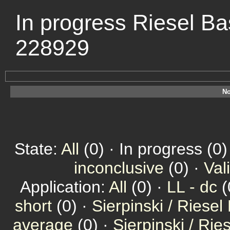
In progress Riesel Ba
228929
No
State:
All
(0) · In progress (0)
inconclusive
(0) ·
Val
Application:
All
(0) ·
LL - dc
(
short
(0) ·
Sierpinski / Riesel
average
(0) ·
Sierpinski / Ri