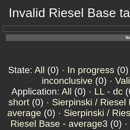
Invalid Riesel Base t
No
State:
All
(0) ·
In progress
(0)
inconclusive
(0) ·
Val
Application:
All
(0) ·
LL - dc
(
short
(0) ·
Sierpinski / Riesel
average
(0) ·
Sierpinski / Ri
Riesel Base - average3
(0) 