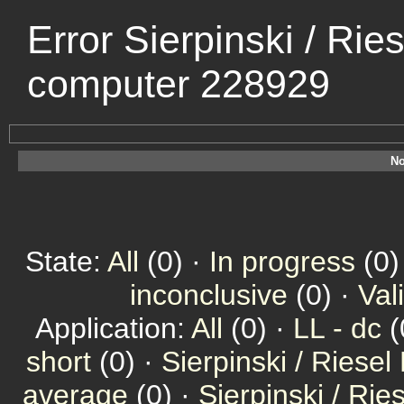
Error Sierpinski / Rie
computer 228929
No
State:
All
(0) ·
In progress
(0)
inconclusive
(0) ·
Val
Application:
All
(0) ·
LL - dc
(
short
(0) ·
Sierpinski / Riesel
average
(0) ·
Sierpinski / Ri