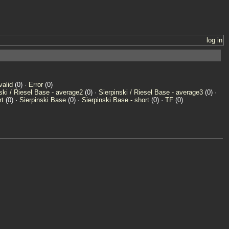
log in
valid
(0) ·
Error
(0)
ski / Riesel Base - average2
(0) ·
Sierpinski / Riesel Base - average3
(0) ·
rt
(0) ·
Sierpinski Base
(0) ·
Sierpinski Base - short
(0) ·
TF
(0)