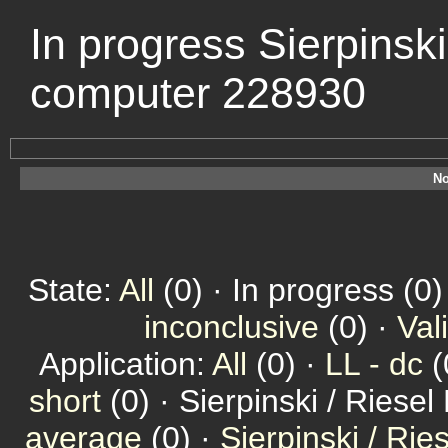
In progress Sierpinski
computer 228930
No
State:
All
(0) · In progress (0)
inconclusive
(0) ·
Val
Application:
All
(0) ·
LL - dc
(
short
(0) · Sierpinski / Riesel
average
(0) ·
Sierpinski / Ri