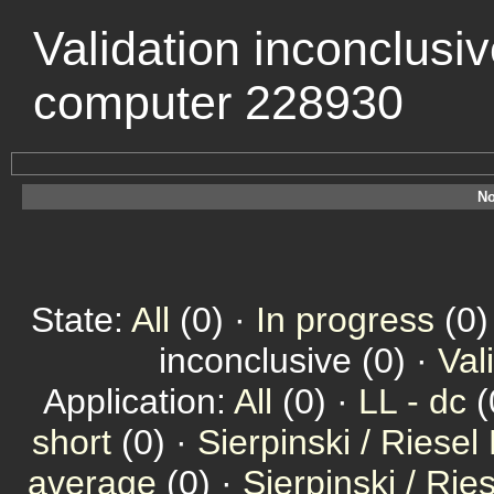
Validation inconclusi
computer 228930
No
State:
All
(0) ·
In progress
(0)
inconclusive (0) ·
Val
Application:
All
(0) ·
LL - dc
(
short
(0) ·
Sierpinski / Riesel
average
(0) ·
Sierpinski / Ri