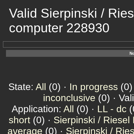
Valid Sierpinski / Rie
computer 228930
No
State:
All
(0) ·
In progress
(0)
inconclusive
(0) · Val
Application:
All
(0) ·
LL - dc
(
short
(0) ·
Sierpinski / Riesel
average
(0) ·
Sierpinski / Ri