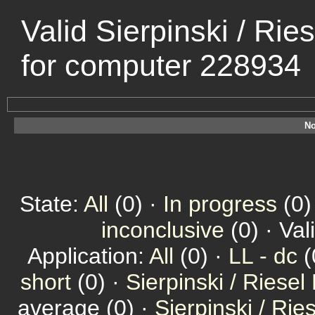
Valid Sierpinski / Rie
for computer 228934
No
State:
All
(0) ·
In progress
(0)
inconclusive
(0) · Val
Application:
All
(0) ·
LL - dc
(
short
(0) ·
Sierpinski / Riesel
average (0) ·
Sierpinski / Ri