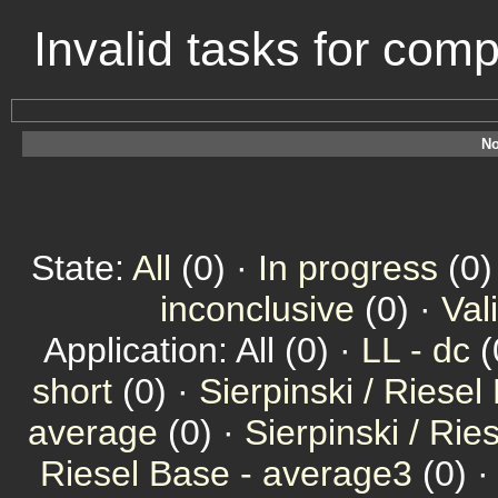
Invalid tasks for com
No
State:
All
(0) ·
In progress
(0)
inconclusive
(0) ·
Val
Application: All (0) ·
LL - dc
(
short
(0) ·
Sierpinski / Riesel
average
(0) ·
Sierpinski / Ri
Riesel Base - average3
(0) 