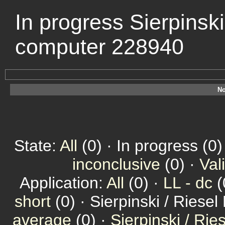
In progress Sierpinski
computer 228940
No
State:
All
(0) · In progress (0)
inconclusive
(0) ·
Val
Application:
All
(0) ·
LL - dc
(
short
(0) · Sierpinski / Riesel
average
(0) ·
Sierpinski / Ri