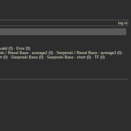
log in
valid
(0) ·
Error
(0)
ski / Riesel Base - average2
(0) ·
Sierpinski / Riesel Base - average3
(0) ·
rt
(0) ·
Sierpinski Base
(0) ·
Sierpinski Base - short
(0) ·
TF
(0)