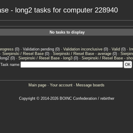
Base - long2 tasks for computer 228940
No tasks to display
progress
(0) · Validation pending (0) ·
Validation inconclusive
(0) ·
Valid
(0) ·
In
 ·
Sierpinski / Riesel Base
(0) ·
Sierpinski / Riesel Base - average
(0) ·
Sierpin
 long2 (0) ·
Sierpinski / Riesel Base - long3
(0) ·
Sierpinski / Riesel Base - sho
Task name:
Main page
·
Your account
·
Message boards
Copyright © 2014-2026 BOINC Confederation / rebirther