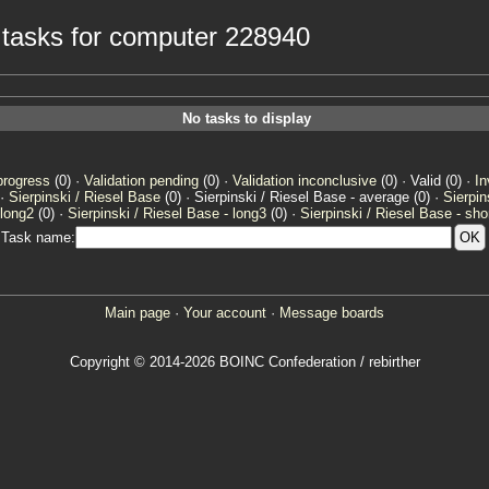
e tasks for computer 228940
No tasks to display
progress
(0) ·
Validation pending
(0) ·
Validation inconclusive
(0) · Valid (0) ·
In
 ·
Sierpinski / Riesel Base
(0) · Sierpinski / Riesel Base - average (0) ·
Sierpin
 long2
(0) ·
Sierpinski / Riesel Base - long3
(0) ·
Sierpinski / Riesel Base - sho
Task name:
Main page
·
Your account
·
Message boards
Copyright © 2014-2026 BOINC Confederation / rebirther