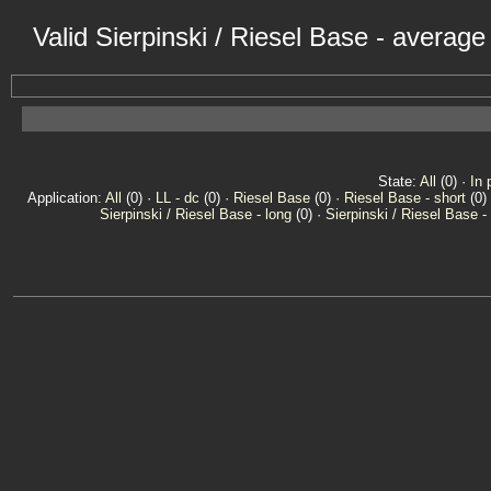
Valid Sierpinski / Riesel Base - averag
State:
All
(0) ·
In 
Application:
All
(0) ·
LL - dc
(0) ·
Riesel Base
(0) ·
Riesel Base - short
(0)
Sierpinski / Riesel Base - long
(0) ·
Sierpinski / Riesel Base -