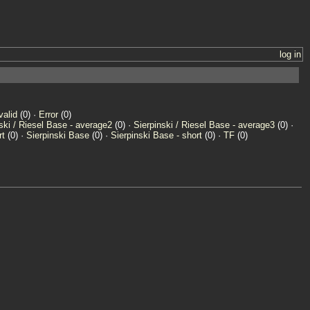
log in
valid
(0) ·
Error
(0)
ski / Riesel Base - average2
(0) ·
Sierpinski / Riesel Base - average3
(0) ·
rt
(0) ·
Sierpinski Base
(0) ·
Sierpinski Base - short
(0) ·
TF
(0)