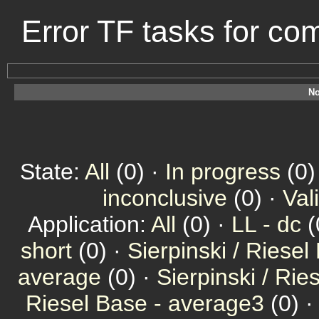
Error TF tasks for c
No
State:
All
(0) ·
In progress
(0)
inconclusive
(0) ·
Val
Application:
All
(0) ·
LL - dc
(
short
(0) ·
Sierpinski / Riesel
average
(0) ·
Sierpinski / Ri
Riesel Base - average3
(0) 