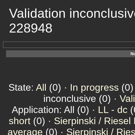
Validation inconclusi
228948
No
State:
All
(0) ·
In progress
(0)
inconclusive (0) ·
Val
Application: All (0) ·
LL - dc
(
short
(0) ·
Sierpinski / Riesel
average
(0) ·
Sierpinski / Ri