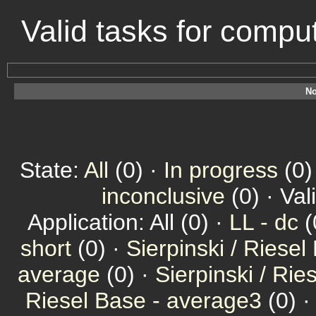
Valid tasks for comp
No
State:
All
(0) ·
In progress
(0)
inconclusive
(0) · Val
Application: All (0) ·
LL - dc
(
short
(0) ·
Sierpinski / Riesel
average
(0) ·
Sierpinski / Ri
Riesel Base - average3
(0) 