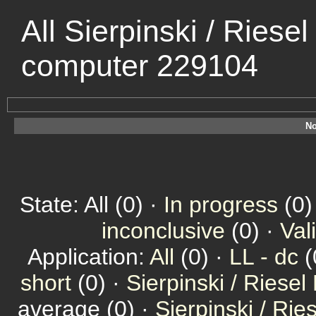
All Sierpinski / Riese
computer 229104
No
State: All (0) ·
In progress
(0)
inconclusive
(0) ·
Val
Application:
All
(0) ·
LL - dc
(
short
(0) ·
Sierpinski / Riesel
average (0) ·
Sierpinski / Ri