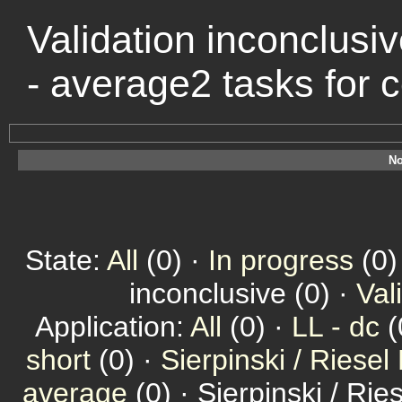
Validation inconclusiv
- average2 tasks for
No
State:
All
(0) ·
In progress
(0)
inconclusive (0) ·
Val
Application:
All
(0) ·
LL - dc
(
short
(0) ·
Sierpinski / Riesel
average
(0) · Sierpinski / Ri