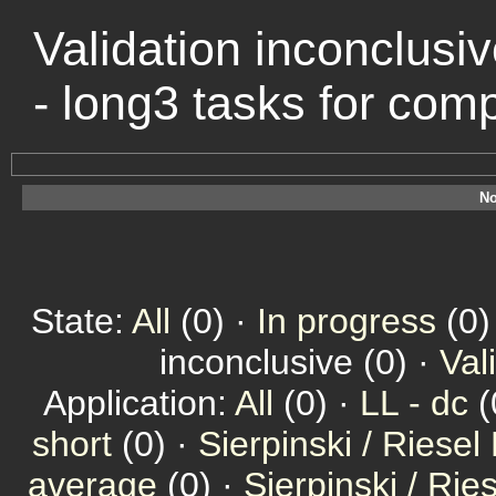
Validation inconclusiv
- long3 tasks for com
No
State:
All
(0) ·
In progress
(0)
inconclusive (0) ·
Val
Application:
All
(0) ·
LL - dc
(
short
(0) ·
Sierpinski / Riesel
average
(0) ·
Sierpinski / Ri