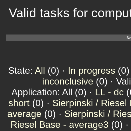
Valid tasks for comp
No
State:
All
(0) ·
In progress
(0)
inconclusive
(0) · Val
Application: All (0) ·
LL - dc
(
short
(0) ·
Sierpinski / Riesel
average
(0) ·
Sierpinski / Ri
Riesel Base - average3
(0) 