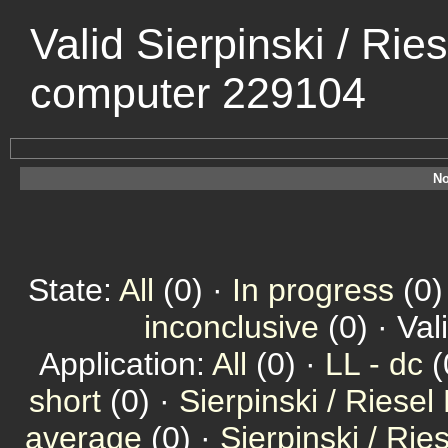
Valid Sierpinski / Rie
computer 229104
No
State:
All
(0) ·
In progress
(0)
inconclusive
(0) · Val
Application:
All
(0) ·
LL - dc
(
short
(0) ·
Sierpinski / Riesel
average
(0) ·
Sierpinski / Ri