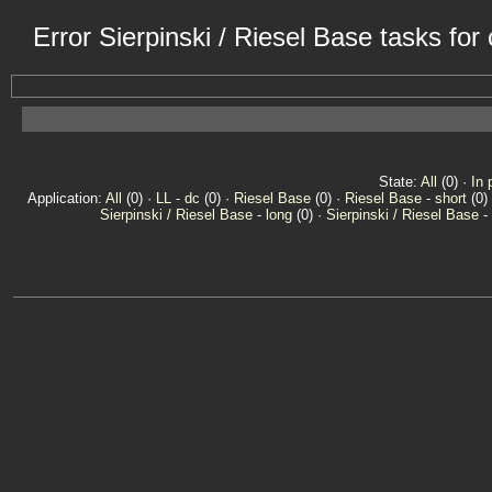
Error Sierpinski / Riesel Base tasks fo
State:
All
(0) ·
In 
Application:
All
(0) ·
LL - dc
(0) ·
Riesel Base
(0) ·
Riesel Base - short
(0) 
Sierpinski / Riesel Base - long
(0) ·
Sierpinski / Riesel Base -