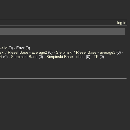
log in
valid
(0) · Error (0)
ski / Riesel Base - average2
(0) ·
Sierpinski / Riesel Base - average3
(0) ·
rt
(0) ·
Sierpinski Base
(0) ·
Sierpinski Base - short
(0) ·
TF
(0)