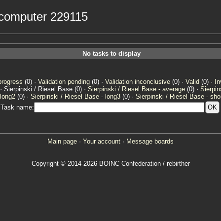
r computer 229115
No tasks to display
progress
(0) ·
Validation pending
(0) ·
Validation inconclusive
(0) ·
Valid
(0) ·
In
· Sierpinski / Riesel Base (0) ·
Sierpinski / Riesel Base - average
(0) ·
Sierpin
 long2
(0) ·
Sierpinski / Riesel Base - long3
(0) ·
Sierpinski / Riesel Base - sho
Task name:
Main page
·
Your account
·
Message boards
Copyright © 2014-2026 BOINC Confederation / rebirther