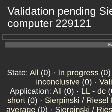
Validation pending Si
computer 229121
No
State:
All
(0) ·
In progress
(0)
inconclusive
(0) ·
Val
Application:
All
(0) ·
LL - dc
(
short
(0) ·
Sierpinski / Riesel
average
(0) ·
Sierpinski / Ri