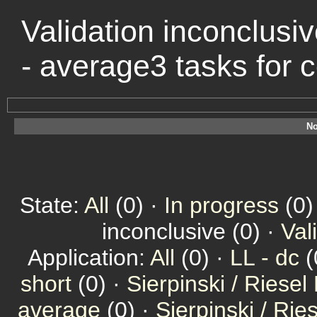
Validation inconclusiv
- average3 tasks for
No
State:
All
(0) ·
In progress
(0)
inconclusive (0) ·
Val
Application:
All
(0) ·
LL - dc
(
short
(0) ·
Sierpinski / Riesel
average
(0) ·
Sierpinski / Ri