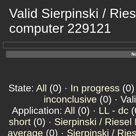
Valid Sierpinski / Rie
computer 229121
No
State:
All
(0) ·
In progress
(0)
inconclusive
(0) · Val
Application:
All
(0) ·
LL - dc
(
short
(0) ·
Sierpinski / Riesel
average
(0) ·
Sierpinski / Ri