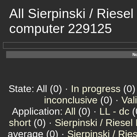
All Sierpinski / Riese
computer 229125
No
State: All (0) ·
In progress
(0)
inconclusive
(0) ·
Val
Application:
All
(0) ·
LL - dc
(
short
(0) ·
Sierpinski / Riesel
average (0) ·
Sierpinski / Ri