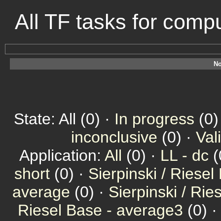
All TF tasks for comp
No
State: All (0) ·
In progress
(0)
inconclusive
(0) ·
Val
Application:
All
(0) ·
LL - dc
(
short
(0) ·
Sierpinski / Riesel
average
(0) ·
Sierpinski / Ri
Riesel Base - average3
(0) 