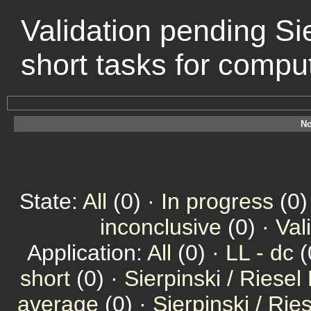
Validation pending Sie
short tasks for comp
No
State:
All
(0) ·
In progress
(0)
inconclusive
(0) ·
Val
Application:
All
(0) ·
LL - dc
(
short
(0) ·
Sierpinski / Riesel
average
(0) ·
Sierpinski / Ri