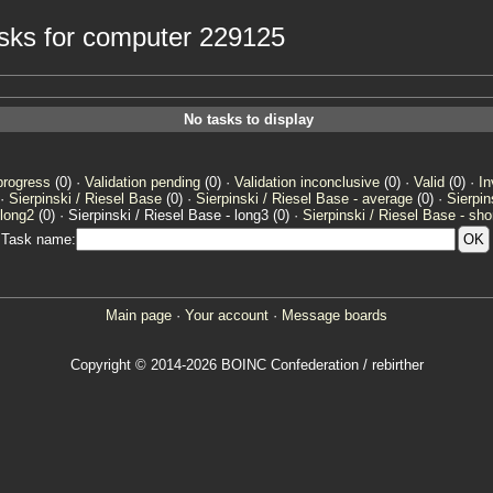
tasks for computer 229125
No tasks to display
progress
(0) ·
Validation pending
(0) ·
Validation inconclusive
(0) ·
Valid
(0) ·
In
 ·
Sierpinski / Riesel Base
(0) ·
Sierpinski / Riesel Base - average
(0) ·
Sierpin
 long2
(0) · Sierpinski / Riesel Base - long3 (0) ·
Sierpinski / Riesel Base - sho
Task name:
Main page
·
Your account
·
Message boards
Copyright © 2014-2026 BOINC Confederation / rebirther