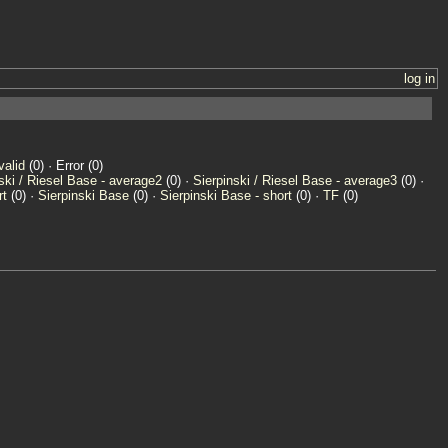
log in
valid
(0) · Error (0)
ski / Riesel Base - average2
(0) ·
Sierpinski / Riesel Base - average3
(0) ·
rt
(0) ·
Sierpinski Base
(0) ·
Sierpinski Base - short
(0) ·
TF
(0)