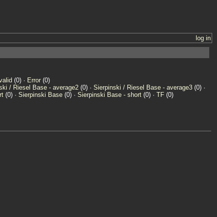
log in
valid
(0) ·
Error
(0)
ski / Riesel Base - average2
(0) ·
Sierpinski / Riesel Base - average3
(0) ·
rt
(0) ·
Sierpinski Base
(0) ·
Sierpinski Base - short
(0) ·
TF
(0)