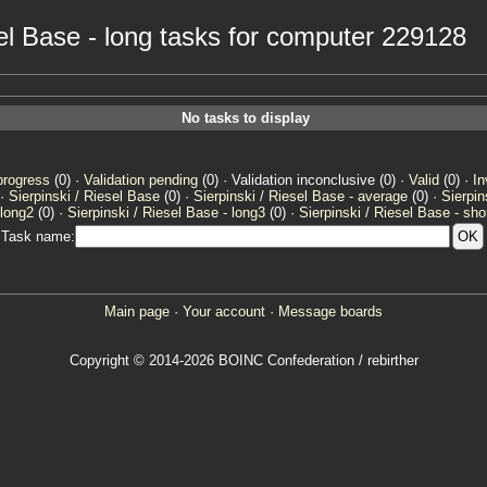
esel Base - long tasks for computer 229128
No tasks to display
progress
(0) ·
Validation pending
(0) · Validation inconclusive (0) ·
Valid
(0) ·
In
 ·
Sierpinski / Riesel Base
(0) ·
Sierpinski / Riesel Base - average
(0) ·
Sierpin
 long2
(0) ·
Sierpinski / Riesel Base - long3
(0) ·
Sierpinski / Riesel Base - sho
Task name:
Main page
·
Your account
·
Message boards
Copyright © 2014-2026 BOINC Confederation / rebirther