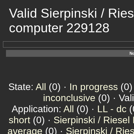
Valid Sierpinski / Rie
computer 229128
No
State:
All
(0) ·
In progress
(0)
inconclusive
(0) · Val
Application:
All
(0) ·
LL - dc
(
short
(0) ·
Sierpinski / Riesel
average
(0) ·
Sierpinski / Ri