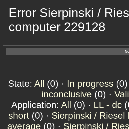
Error Sierpinski / Rie
computer 229128
No
State:
All
(0) ·
In progress
(0)
inconclusive
(0) ·
Val
Application:
All
(0) ·
LL - dc
(
short
(0) ·
Sierpinski / Riesel
average
(0) ·
Sierpinski / Ri