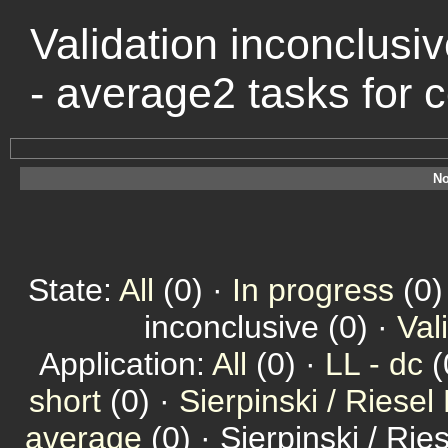
Validation inconclusiv
- average2 tasks for
No
State:
All
(0) ·
In progress
(0)
inconclusive (0) ·
Val
Application:
All
(0) ·
LL - dc
(
short
(0) ·
Sierpinski / Riesel
average
(0) · Sierpinski / Ri