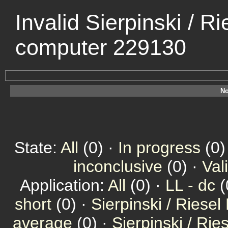
Invalid Sierpinski / R
computer 229130
No
State:
All
(0) ·
In progress
(0)
inconclusive
(0) ·
Val
Application:
All
(0) ·
LL - dc
(
short
(0) ·
Sierpinski / Riesel
average
(0) ·
Sierpinski / Ri