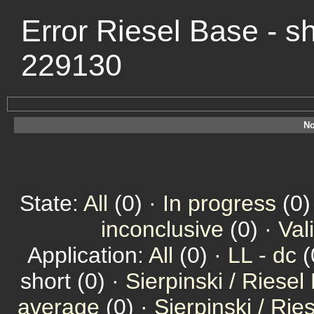
Error Riesel Base - s
229130
No
State:
All
(0) ·
In progress
(0)
inconclusive
(0) ·
Val
Application:
All
(0) ·
LL - dc
(
short (0) ·
Sierpinski / Riesel
average
(0) ·
Sierpinski / Ri