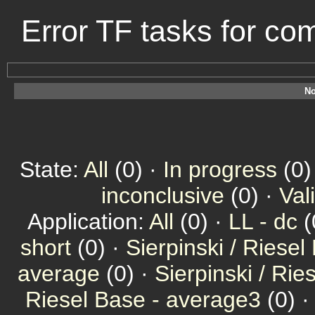
Error TF tasks for c
No
State:
All
(0) ·
In progress
(0)
inconclusive
(0) ·
Val
Application:
All
(0) ·
LL - dc
(
short
(0) ·
Sierpinski / Riesel
average
(0) ·
Sierpinski / Ri
Riesel Base - average3
(0) 