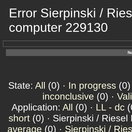
Error Sierpinski / Rie
computer 229130
No
State:
All
(0) ·
In progress
(0)
inconclusive
(0) ·
Val
Application:
All
(0) ·
LL - dc
(
short
(0) · Sierpinski / Riesel
average
(0) ·
Sierpinski / Ri