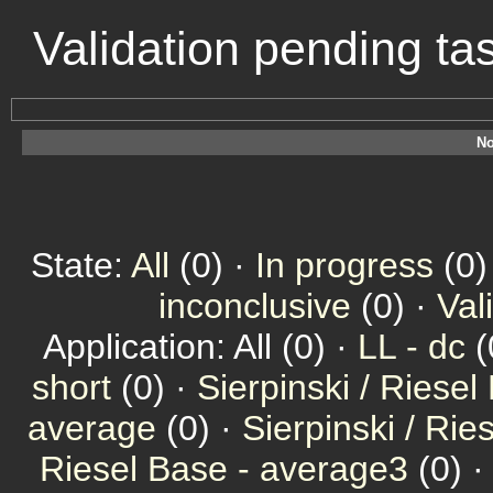
Validation pending t
No
State:
All
(0) ·
In progress
(0)
inconclusive
(0) ·
Val
Application: All (0) ·
LL - dc
(
short
(0) ·
Sierpinski / Riesel
average
(0) ·
Sierpinski / Ri
Riesel Base - average3
(0) 