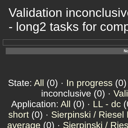
Validation inconclusiv
- long2 tasks for com
No
State:
All
(0) ·
In progress
(0)
inconclusive (0) ·
Val
Application:
All
(0) ·
LL - dc
(
short
(0) ·
Sierpinski / Riesel
average
(0) ·
Sierpinski / Ri